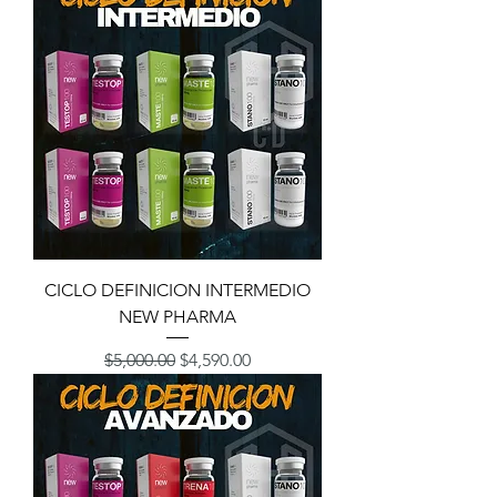
CICLO DEFINICION INTERMEDIO
NEW PHARMA
Precio
Precio de oferta
$5,000.00
$4,590.00