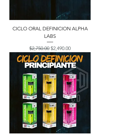
CICLO ORAL DEFINICION ALPHA
LABS
Precio
Precio de oferta
$2,750.00
$2,490.00