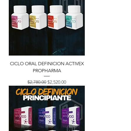
CICLO ORAL DEFINICION ACTIVEX
PROPHARMA
Precio
Precio de oferta
$2,780.00
$2,520.00