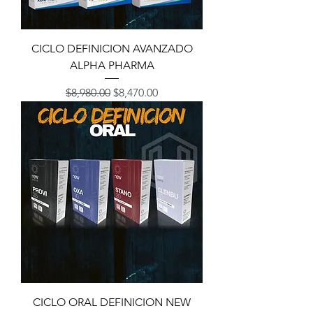
CICLO DEFINICION AVANZADO
ALPHA PHARMA
Precio
Precio de oferta
$8,980.00
$8,470.00
CICLO ORAL DEFINICION NEW