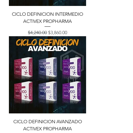
CICLO DEFINICION INTERMEDIO
ACTIVEX PROPHARMA
Precio
Precio de oferta
$4,240.00
$3,860.00
CICLO DEFINICION AVANZADO
ACTIVEX PROPHARMA