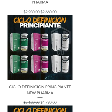
PHARMA
Precio
Precio de oferta
$2,980.00
$2,660.00
CICLO DEFINICION PRINCIPIANTE
NEW PHARMA
Precio
Precio de oferta
$5,120.00
$4,790.00