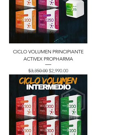
CICLO VOLUMEN PRINCIPIANTE
ACTIVEX PROPHARMA
Precio
Precio de oferta
$3,350.00
$2,990.00