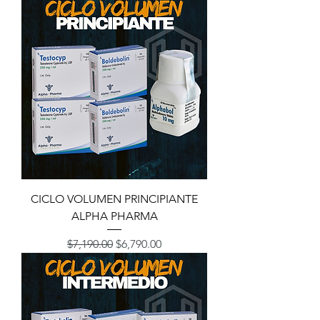
CICLO VOLUMEN PRINCIPIANTE
ALPHA PHARMA
Precio
Precio de oferta
$7,190.00
$6,790.00