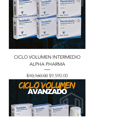
CICLO VOLUMEN INTERMEDIO
ALPHA PHARMA
Precio
Precio de oferta
$10,160.00
$9,590.00