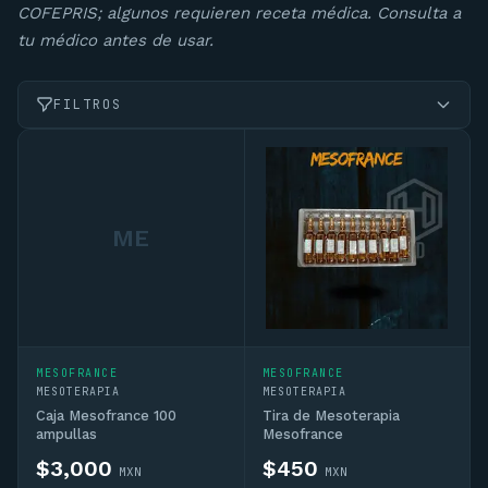
COFEPRIS; algunos requieren receta médica. Consulta a
tu médico antes de usar.
FILTROS
Productos de
Mesofrance
ME
MESOFRANCE
MESOFRANCE
MESOTERAPIA
MESOTERAPIA
Caja Mesofrance 100
Tira de Mesoterapia
ampullas
Mesofrance
$
3,000
$
450
MXN
MXN