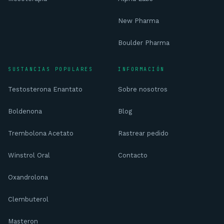
New Pharma
Asesor CD
Boulder Pharma
En línea — IA + asesor humano si lo necesitas
SUSTANCIAS POPULARES
INFORMACIÓN
Hola, soy el asesor virtual de Complementos 
Deportivos MX. Pregúntame sobre 
Testosterona Enantato
Sobre nosotros
complementos deportivos, sustancias, ciclos 
o productos del catálogo y te oriento. Si 
necesitas algo personalizado te conecto 
Boldenona
Blog
con un asesor humano por WhatsApp.
Trembolona Acetato
Rastrear pedido
Winstrol Oral
Contacto
Oxandrolona
Clembuterol
Masteron