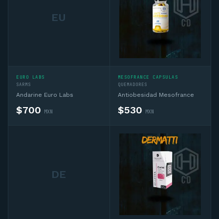
EU
EURO LABS
MESOFRANCE CAPSULAS
SARMS
QUEMADORES
Andarine Euro Labs
Antiobesidad Mesofrance
$
700
$
530
MXN
MXN
DE