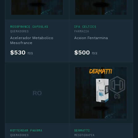
MESOFRANCE CAPSULAS
IFA CELTICS
QUEMADORES
FARMACIA
Acelerador Metabolico
Acxion Fentarmina
Mesofrance
$
530
$
500
MXN
MXN
RO
ROTTERDAM PHARMA
DERMATTI
QUEMADORES
MESOTERAPIA