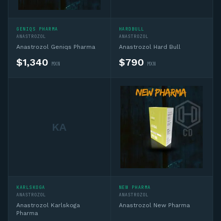
GENIQS PHARMA
HARDBULL
ANASTROZOL
ANASTROZOL
Anastrozol Geniqs Pharma
Anastrozol Hard Bull
$
1,340
$
790
MXN
MXN
KA
KARLSKOGA
NEW PHARMA
ANASTROZOL
ANASTROZOL
Anastrozol Karlskoga
Anastrozol New Pharma
Pharma