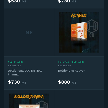
$
530
$
730
MXN
MXN
NE
Asesor CD
En línea — IA + asesor humano si lo necesitas
NEW PHARMA
ACTIVEX PROPHARMA
Hola, soy el asesor virtual de Complementos 
BOLDENONA
BOLDENONA
Deportivos MX. Pregúntame sobre 
Boldenona 200 Mg New
Boldenona Activex
complementos deportivos, sustancias, ciclos 
Pharma
o productos del catálogo y te oriento. Si 
$
730
$
880
MXN
MXN
necesitas algo personalizado te conecto 
con un asesor humano por WhatsApp.