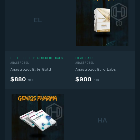
EL
ELITE GOLD PHARMACEUTICALS
EURO LABS
ANASTROZOL
ANASTROZOL
Anastrozol Elite Gold
Anastrozol Euro Labs
$
880
$
900
MXN
MXN
HA