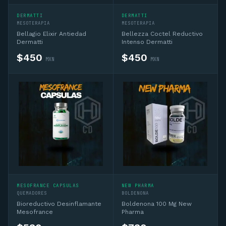
DERMATTI
DERMATTI
MESOTERAPIA
MESOTERAPIA
Bellagio Elixir Antiedad
Bellezza Coctel Reductivo
Dermatti
Intenso Dermatti
$
450
$
450
MXN
MXN
MESOFRANCE CAPSULAS
NEW PHARMA
QUEMADORES
BOLDENONA
Bioreductivo Desinflamante
Boldenona 100 Mg New
Mesofrance
Pharma