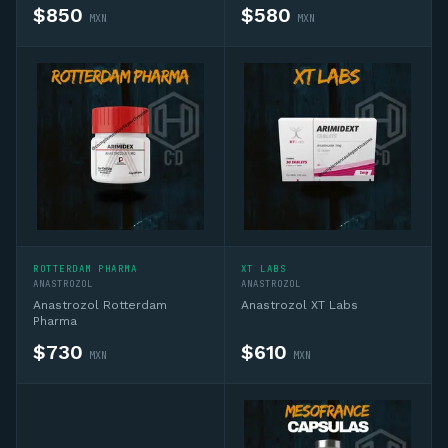
$
850
$
580
MXN
MXN
ROTTERDAM PHARMA
XT LABS
ANASTROZOL
ANASTROZOL
Anastrozol Rotterdam
Anastrozol XT Labs
Pharma
$
730
$
610
MXN
MXN