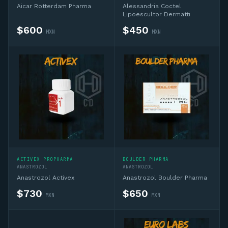
Aicar Rotterdam Pharma
Alessandria Coctel
Lipoescultor Dermatti
$
600
$
450
MXN
MXN
ACTIVEX PROPHARMA
BOULDER PHARMA
ANASTROZOL
ANASTROZOL
Anastrozol Activex
Anastrozol Boulder Pharma
$
730
$
650
MXN
MXN