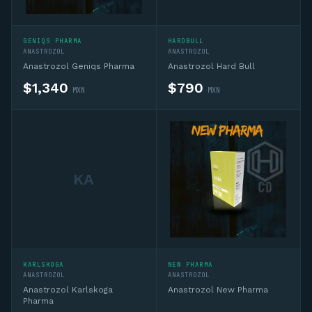
GENIQS PHARMA
HARDBULL
ANASTROZOL
ANASTROZOL
Anastrozol Geniqs Pharma
Anastrozol Hard Bull
$
1,340
$
790
MXN
MXN
KA
KARLSKOGA
NEW PHARMA
ANASTROZOL
ANASTROZOL
Anastrozol Karlskoga
Anastrozol New Pharma
Pharma