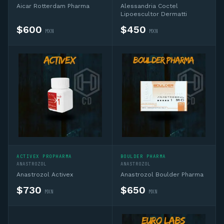
Aicar Rotterdam Pharma
Alessandria Coctel
Lipoescultor Dermatti
$
600
$
450
MXN
MXN
ACTIVEX PROPHARMA
BOULDER PHARMA
ANASTROZOL
ANASTROZOL
Anastrozol Activex
Anastrozol Boulder Pharma
$
730
$
650
MXN
MXN