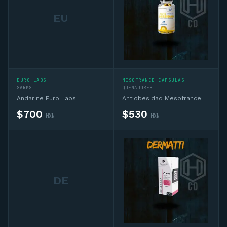
EU
EURO LABS
MESOFRANCE CAPSULAS
SARMS
QUEMADORES
Andarine Euro Labs
Antiobesidad Mesofrance
$
700
$
530
MXN
MXN
DE