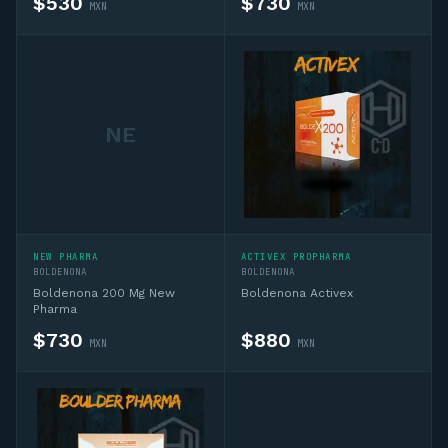
$
530
$
730
MXN
MXN
NE
Asesor CD
En línea — IA + asesor humano si lo necesitas
NEW PHARMA
ACTIVEX PROPHARMA
Hola, soy el asesor virtual de Complementos 
BOLDENONA
BOLDENONA
Deportivos MX. Pregúntame sobre 
Boldenona 200 Mg New
Boldenona Activex
complementos deportivos, sustancias, ciclos 
Pharma
o productos del catálogo y te oriento. Si 
$
730
$
880
MXN
MXN
necesitas algo personalizado te conecto 
con un asesor humano por WhatsApp.