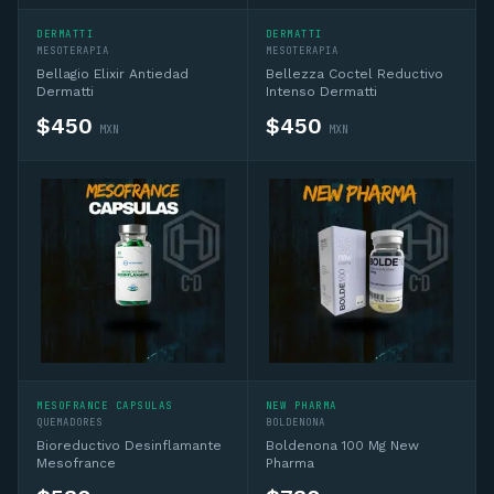
DERMATTI
DERMATTI
MESOTERAPIA
MESOTERAPIA
Bellagio Elixir Antiedad
Bellezza Coctel Reductivo
Dermatti
Intenso Dermatti
$
450
$
450
MXN
MXN
MESOFRANCE CAPSULAS
NEW PHARMA
QUEMADORES
BOLDENONA
Bioreductivo Desinflamante
Boldenona 100 Mg New
Mesofrance
Pharma