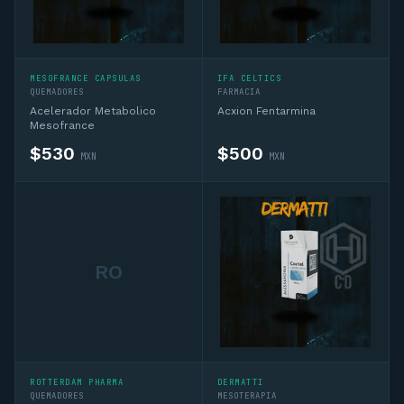
MESOFRANCE CAPSULAS
IFA CELTICS
QUEMADORES
FARMACIA
Acelerador Metabolico
Acxion Fentarmina
Mesofrance
$
530
$
500
MXN
MXN
RO
ROTTERDAM PHARMA
DERMATTI
QUEMADORES
MESOTERAPIA