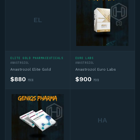
EL
ELITE GOLD PHARMACEUTICALS
EURO LABS
ANASTROZOL
ANASTROZOL
Anastrozol Elite Gold
Anastrozol Euro Labs
$
880
$
900
MXN
MXN
HA