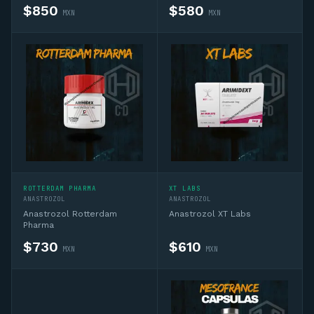
$
850
$
580
MXN
MXN
ROTTERDAM PHARMA
XT LABS
ANASTROZOL
ANASTROZOL
Anastrozol Rotterdam
Anastrozol XT Labs
Pharma
$
730
$
610
MXN
MXN