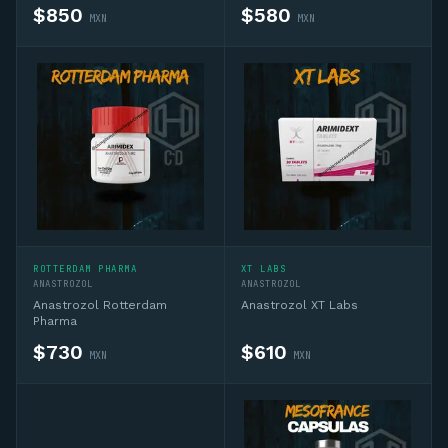
$
850
$
580
MXN
MXN
ROTTERDAM PHARMA
XT LABS
ANASTROZOL
ANASTROZOL
Anastrozol Rotterdam
Anastrozol XT Labs
Pharma
$
730
$
610
MXN
MXN