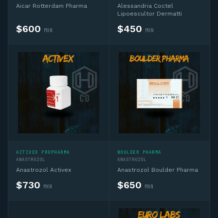
Aicar Rotterdam Pharma
Alessandria Coctel
Lipoescultor Dermatti
$
600
$
450
MXN
MXN
ACTIVEX PROPHARMA
BOULDER PHARMA
ANASTROZOL
ANASTROZOL
Anastrozol Activex
Anastrozol Boulder Pharma
$
730
$
650
MXN
MXN