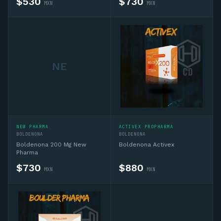
$
530
$
730
MXN
MXN
NE
Asesor CD
En línea — IA + asesor humano si lo necesitas
NEW PHARMA
ACTIVEX PROPHARMA
Hola, soy el asesor virtual de Complementos 
BOLDENONA
BOLDENONA
Deportivos MX. Pregúntame sobre 
Boldenona 200 Mg New
Boldenona Activex
complementos deportivos, sustancias, ciclos 
Pharma
o productos del catálogo y te oriento. Si 
$
730
$
880
MXN
MXN
necesitas algo personalizado te conecto 
con un asesor humano por WhatsApp.