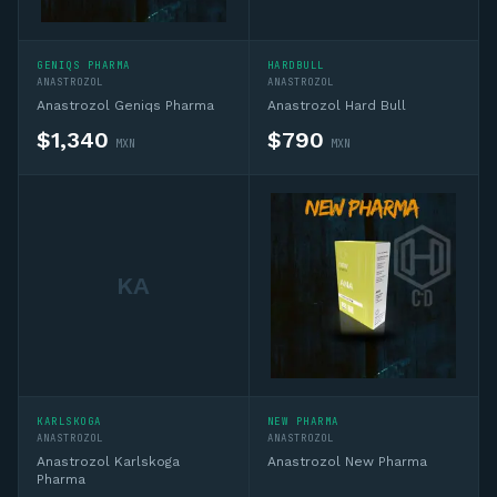
GENIQS PHARMA
HARDBULL
ANASTROZOL
ANASTROZOL
Anastrozol Geniqs Pharma
Anastrozol Hard Bull
$
1,340
$
790
MXN
MXN
KA
KARLSKOGA
NEW PHARMA
ANASTROZOL
ANASTROZOL
Anastrozol Karlskoga
Anastrozol New Pharma
Pharma