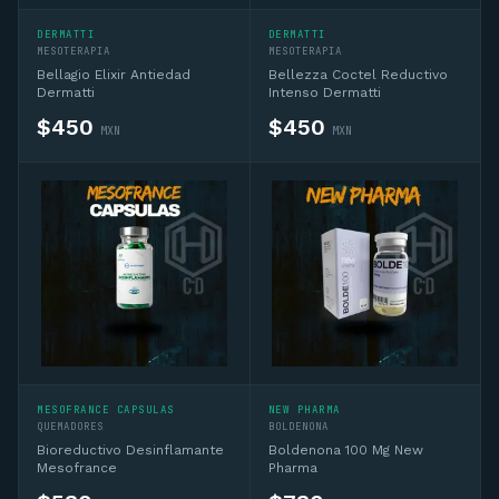
DERMATTI
DERMATTI
MESOTERAPIA
MESOTERAPIA
Bellagio Elixir Antiedad
Bellezza Coctel Reductivo
Dermatti
Intenso Dermatti
$
450
$
450
MXN
MXN
MESOFRANCE CAPSULAS
NEW PHARMA
QUEMADORES
BOLDENONA
Bioreductivo Desinflamante
Boldenona 100 Mg New
Mesofrance
Pharma