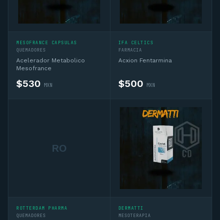
MESOFRANCE CAPSULAS
IFA CELTICS
QUEMADORES
FARMACIA
Acelerador Metabolico
Acxion Fentarmina
Mesofrance
$
530
$
500
MXN
MXN
RO
ROTTERDAM PHARMA
DERMATTI
QUEMADORES
MESOTERAPIA