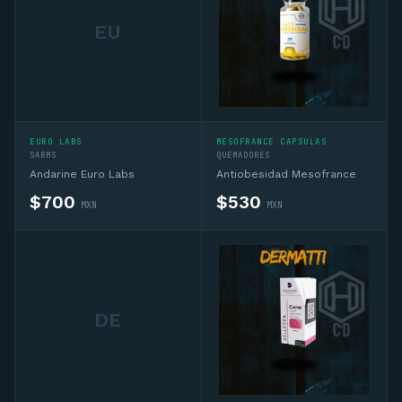
EU
EURO LABS
MESOFRANCE CAPSULAS
SARMS
QUEMADORES
Andarine Euro Labs
Antiobesidad Mesofrance
$
700
$
530
MXN
MXN
DE