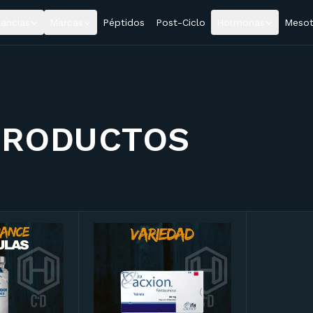
ancias
Marcas
Péptidos
Post-Ciclo
Hormonas
Mesot
PRODUCTOS