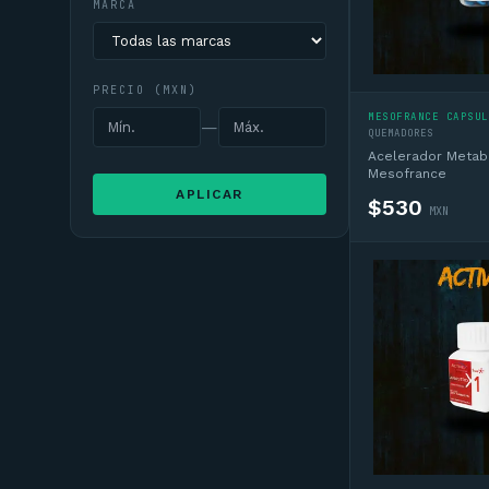
MARCA
PRECIO (MXN)
MESOFRANCE CAPSUL
—
QUEMADORES
Acelerador Metab
Mesofrance
APLICAR
$
530
MXN