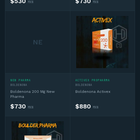
$
530
$
730
MXN
MXN
NE
Asesor CD
En línea — IA + asesor humano si lo necesitas
NEW PHARMA
ACTIVEX PROPHARMA
Hola, soy el asesor virtual de Complementos 
BOLDENONA
BOLDENONA
Deportivos MX. Pregúntame sobre 
Boldenona 200 Mg New
Boldenona Activex
complementos deportivos, sustancias, ciclos 
Pharma
o productos del catálogo y te oriento. Si 
$
730
$
880
MXN
MXN
necesitas algo personalizado te conecto 
con un asesor humano por WhatsApp.