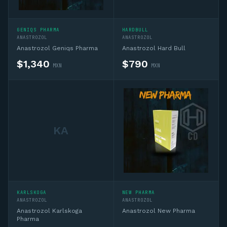
GENIQS PHARMA
HARDBULL
ANASTROZOL
ANASTROZOL
Anastrozol Geniqs Pharma
Anastrozol Hard Bull
$
1,340
$
790
MXN
MXN
KA
KARLSKOGA
NEW PHARMA
ANASTROZOL
ANASTROZOL
Anastrozol Karlskoga
Anastrozol New Pharma
Pharma