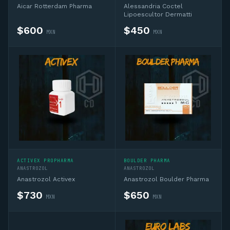
Aicar Rotterdam Pharma
Alessandria Coctel
Lipoescultor Dermatti
$
600
$
450
MXN
MXN
ACTIVEX PROPHARMA
BOULDER PHARMA
ANASTROZOL
ANASTROZOL
Anastrozol Activex
Anastrozol Boulder Pharma
$
730
$
650
MXN
MXN