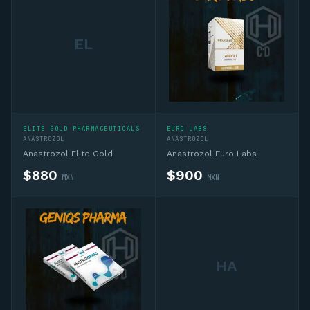
EL
ELITE GOLD PHARMACEUTICALS
EURO LABS
ANASTROZOL
ANASTROZOL
Anastrozol Elite Gold
Anastrozol Euro Labs
$
880
$
900
MXN
MXN
HA