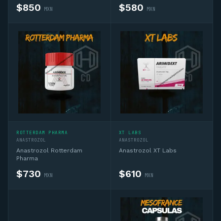
$
850
$
580
MXN
MXN
ROTTERDAM PHARMA
XT LABS
ANASTROZOL
ANASTROZOL
Anastrozol Rotterdam
Anastrozol XT Labs
Pharma
$
730
$
610
MXN
MXN