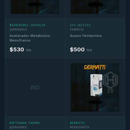
MESOFRANCE CAPSULAS
IFA CELTICS
QUEMADORES
FARMACIA
Acelerador Metabolico
Acxion Fentarmina
Mesofrance
$
530
$
500
MXN
MXN
RO
ROTTERDAM PHARMA
DERMATTI
QUEMADORES
MESOTERAPIA