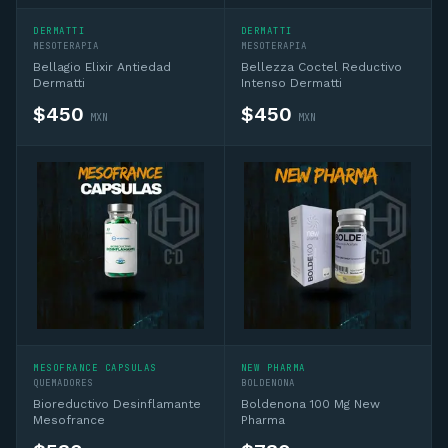
DERMATTI
DERMATTI
MESOTERAPIA
MESOTERAPIA
Bellagio Elixir Antiedad
Bellezza Coctel Reductivo
Dermatti
Intenso Dermatti
$
450
$
450
MXN
MXN
MESOFRANCE CAPSULAS
NEW PHARMA
QUEMADORES
BOLDENONA
Bioreductivo Desinflamante
Boldenona 100 Mg New
Mesofrance
Pharma