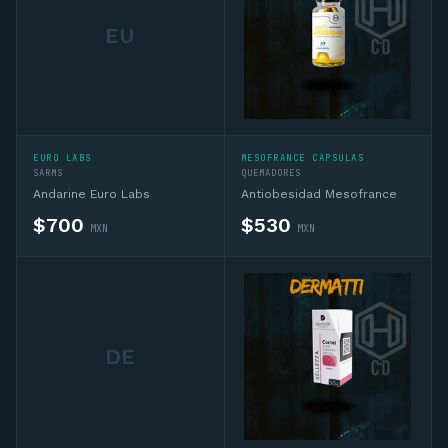
EU
EURO LABS
MESOFRANCE CAPSULAS
SARMS
QUEMADORES
Andarine Euro Labs
Antiobesidad Mesofrance
$
700
$
530
MXN
MXN
DE