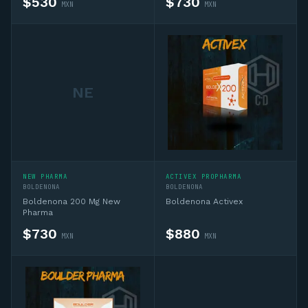
$
530
$
730
MXN
MXN
NE
Asesor CD
En línea — IA + asesor humano si lo necesitas
NEW PHARMA
ACTIVEX PROPHARMA
Hola, soy el asesor virtual de Complementos 
BOLDENONA
BOLDENONA
Deportivos MX. Pregúntame sobre 
Boldenona 200 Mg New
Boldenona Activex
complementos deportivos, sustancias, ciclos 
Pharma
o productos del catálogo y te oriento. Si 
$
730
$
880
MXN
MXN
necesitas algo personalizado te conecto 
con un asesor humano por WhatsApp.