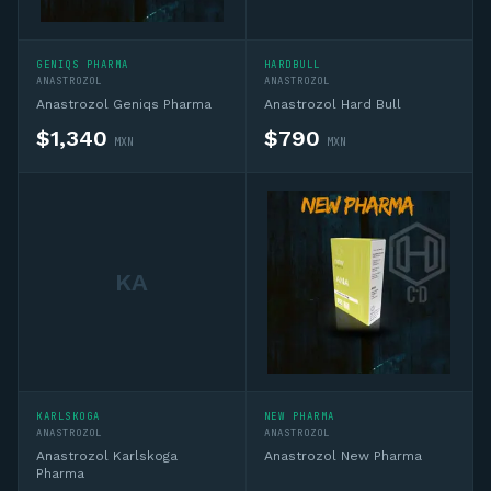
GENIQS PHARMA
HARDBULL
ANASTROZOL
ANASTROZOL
Anastrozol Geniqs Pharma
Anastrozol Hard Bull
$
1,340
$
790
MXN
MXN
KA
KARLSKOGA
NEW PHARMA
ANASTROZOL
ANASTROZOL
Anastrozol Karlskoga
Anastrozol New Pharma
Pharma