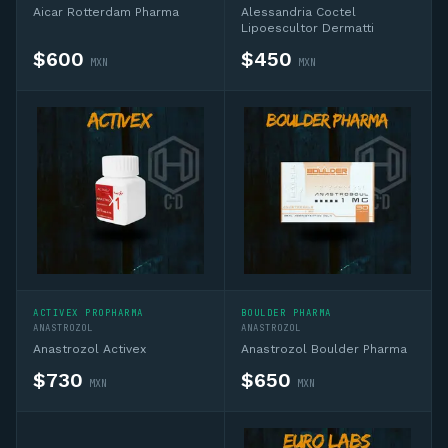
Aicar Rotterdam Pharma
Alessandria Coctel
Lipoescultor Dermatti
$
600
$
450
MXN
MXN
ACTIVEX PROPHARMA
BOULDER PHARMA
ANASTROZOL
ANASTROZOL
Anastrozol Activex
Anastrozol Boulder Pharma
$
730
$
650
MXN
MXN