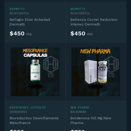
DERMATTI
DERMATTI
MESOTERAPIA
MESOTERAPIA
Bellagio Elixir Antiedad
Bellezza Coctel Reductivo
Dermatti
Intenso Dermatti
$
450
$
450
MXN
MXN
MESOFRANCE CAPSULAS
NEW PHARMA
QUEMADORES
BOLDENONA
Bioreductivo Desinflamante
Boldenona 100 Mg New
Mesofrance
Pharma