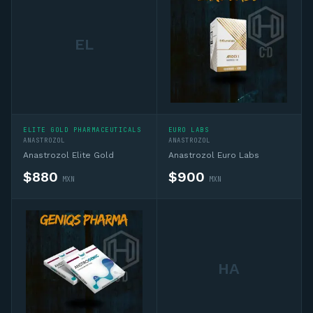
EL
ELITE GOLD PHARMACEUTICALS
EURO LABS
ANASTROZOL
ANASTROZOL
Anastrozol Elite Gold
Anastrozol Euro Labs
$
880
$
900
MXN
MXN
HA