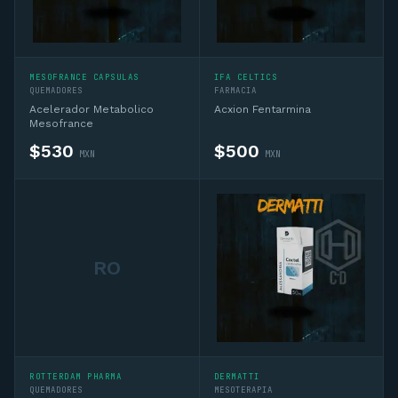
MESOFRANCE CAPSULAS
IFA CELTICS
QUEMADORES
FARMACIA
Acelerador Metabolico
Acxion Fentarmina
Mesofrance
$
530
$
500
MXN
MXN
RO
ROTTERDAM PHARMA
DERMATTI
QUEMADORES
MESOTERAPIA