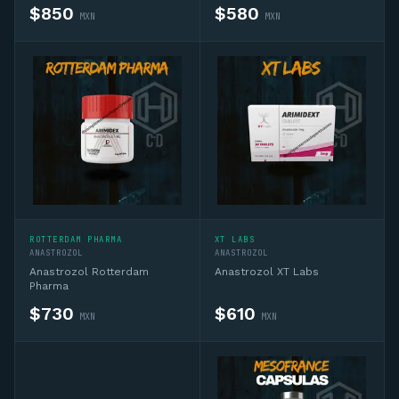
$
850
$
580
MXN
MXN
ROTTERDAM PHARMA
XT LABS
ANASTROZOL
ANASTROZOL
Anastrozol Rotterdam
Anastrozol XT Labs
Pharma
$
730
$
610
MXN
MXN