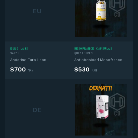
EU
EURO LABS
MESOFRANCE CAPSULAS
SARMS
QUEMADORES
Andarine Euro Labs
Antiobesidad Mesofrance
$
700
$
530
MXN
MXN
DE