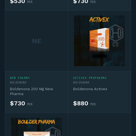
$
530
$
730
MXN
MXN
NE
Asesor CD
En línea — IA + asesor humano si lo necesitas
NEW PHARMA
ACTIVEX PROPHARMA
Hola, soy el asesor virtual de Complementos 
BOLDENONA
BOLDENONA
Deportivos MX. Pregúntame sobre 
Boldenona 200 Mg New
Boldenona Activex
complementos deportivos, sustancias, ciclos 
Pharma
o productos del catálogo y te oriento. Si 
$
730
$
880
MXN
MXN
necesitas algo personalizado te conecto 
con un asesor humano por WhatsApp.