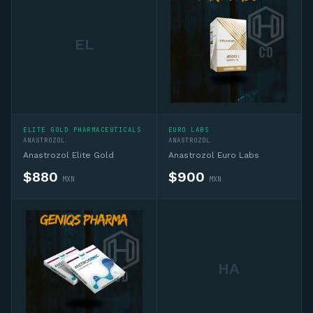
EL
ELITE GOLD PHARMACEUTICALS
EURO LABS
ANASTROZOL
ANASTROZOL
Anastrozol Elite Gold
Anastrozol Euro Labs
$
880
$
900
MXN
MXN
HA