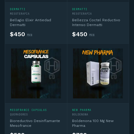
DERMATTI
DERMATTI
MESOTERAPIA
MESOTERAPIA
Bellagio Elixir Antiedad
Bellezza Coctel Reductivo
Dermatti
Intenso Dermatti
$
450
$
450
MXN
MXN
MESOFRANCE CAPSULAS
NEW PHARMA
QUEMADORES
BOLDENONA
Bioreductivo Desinflamante
Boldenona 100 Mg New
Mesofrance
Pharma