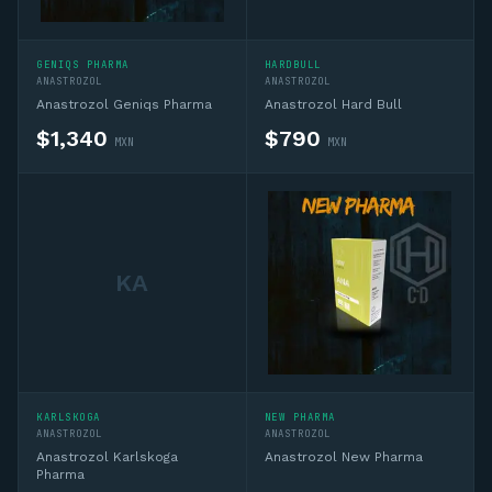
GENIQS PHARMA
HARDBULL
ANASTROZOL
ANASTROZOL
Anastrozol Geniqs Pharma
Anastrozol Hard Bull
$
1,340
$
790
MXN
MXN
KA
KARLSKOGA
NEW PHARMA
ANASTROZOL
ANASTROZOL
Anastrozol Karlskoga
Anastrozol New Pharma
Pharma