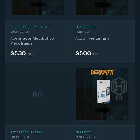
MESOFRANCE CAPSULAS
IFA CELTICS
QUEMADORES
FARMACIA
Acelerador Metabolico
Acxion Fentarmina
Mesofrance
$
530
$
500
MXN
MXN
RO
ROTTERDAM PHARMA
DERMATTI
QUEMADORES
MESOTERAPIA