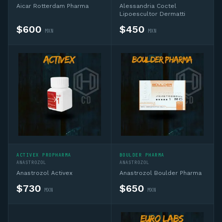
Aicar Rotterdam Pharma
Alessandria Coctel
Lipoescultor Dermatti
$
600
$
450
MXN
MXN
ACTIVEX PROPHARMA
BOULDER PHARMA
ANASTROZOL
ANASTROZOL
Anastrozol Activex
Anastrozol Boulder Pharma
$
730
$
650
MXN
MXN