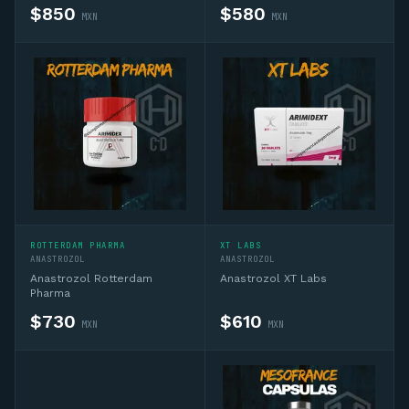
$
850
$
580
MXN
MXN
ROTTERDAM PHARMA
XT LABS
ANASTROZOL
ANASTROZOL
Anastrozol Rotterdam
Anastrozol XT Labs
Pharma
$
730
$
610
MXN
MXN