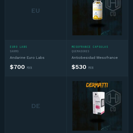
EU
EURO LABS
MESOFRANCE CAPSULAS
SARMS
QUEMADORES
Andarine Euro Labs
Antiobesidad Mesofrance
$
700
$
530
MXN
MXN
DE