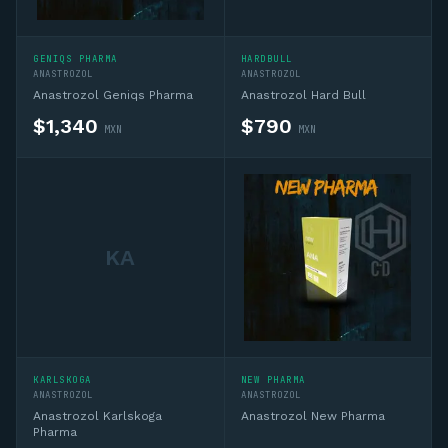
GENIQS PHARMA
HARDBULL
ANASTROZOL
ANASTROZOL
Anastrozol Geniqs Pharma
Anastrozol Hard Bull
$
1,340
$
790
MXN
MXN
KA
KARLSKOGA
NEW PHARMA
ANASTROZOL
ANASTROZOL
Anastrozol Karlskoga
Anastrozol New Pharma
Pharma