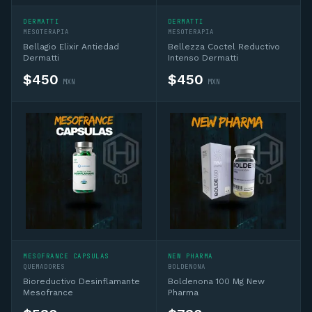
DERMATTI
DERMATTI
MESOTERAPIA
MESOTERAPIA
Bellagio Elixir Antiedad
Bellezza Coctel Reductivo
Dermatti
Intenso Dermatti
$
450
$
450
MXN
MXN
MESOFRANCE CAPSULAS
NEW PHARMA
QUEMADORES
BOLDENONA
Bioreductivo Desinflamante
Boldenona 100 Mg New
Mesofrance
Pharma