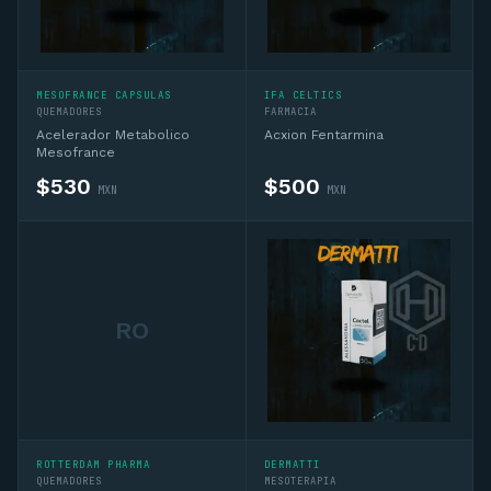
MESOFRANCE CAPSULAS
IFA CELTICS
QUEMADORES
FARMACIA
Acelerador Metabolico
Acxion Fentarmina
Mesofrance
$
530
$
500
MXN
MXN
RO
ROTTERDAM PHARMA
DERMATTI
QUEMADORES
MESOTERAPIA