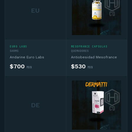
EU
EURO LABS
MESOFRANCE CAPSULAS
SARMS
QUEMADORES
Andarine Euro Labs
Antiobesidad Mesofrance
$
700
$
530
MXN
MXN
DE