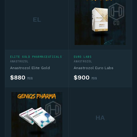
EL
ELITE GOLD PHARMACEUTICALS
EURO LABS
ANASTROZOL
ANASTROZOL
Anastrozol Elite Gold
Anastrozol Euro Labs
$
880
$
900
MXN
MXN
HA