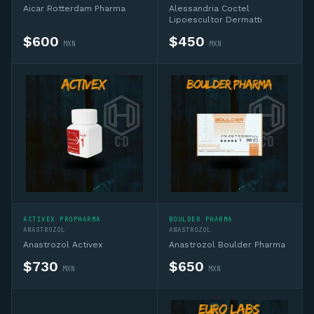
Aicar Rotterdam Pharma
Alessandria Coctel
Lipoescultor Dermatti
$
600
$
450
MXN
MXN
ACTIVEX PROPHARMA
BOULDER PHARMA
ANASTROZOL
ANASTROZOL
Anastrozol Activex
Anastrozol Boulder Pharma
$
730
$
650
MXN
MXN