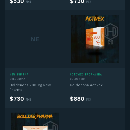
$
530
$
730
MXN
MXN
NE
Asesor CD
En línea — IA + asesor humano si lo necesitas
NEW PHARMA
ACTIVEX PROPHARMA
Hola, soy el asesor virtual de Complementos 
BOLDENONA
BOLDENONA
Deportivos MX. Pregúntame sobre 
Boldenona 200 Mg New
Boldenona Activex
complementos deportivos, sustancias, ciclos 
Pharma
o productos del catálogo y te oriento. Si 
$
730
$
880
MXN
MXN
necesitas algo personalizado te conecto 
con un asesor humano por WhatsApp.