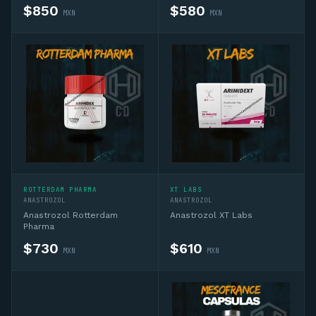
$
850
$
580
MXN
MXN
ROTTERDAM PHARMA
XT LABS
ANASTROZOL
ANASTROZOL
Anastrozol Rotterdam
Anastrozol XT Labs
Pharma
$
730
$
610
MXN
MXN